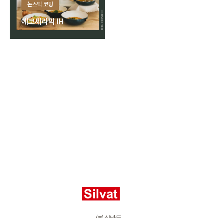
논스틱 코팅
에코세라믹 IH