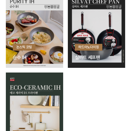
논스틱 코팅
하드아노다이징
순수 IH
실바트 셰프팬