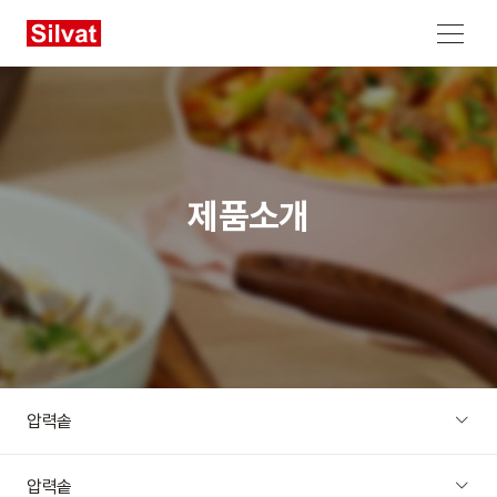
메뉴 열기
제품소개
압력솥
압력솥